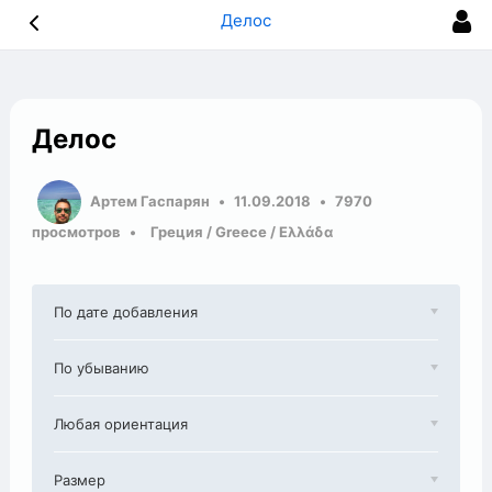
Делос
Делос
Артем Гаспарян
11.09.2018
7970
просмотров
Греция / Greece / Ελλάδα
По дате добавления
По убыванию
Любая ориентация
Размер