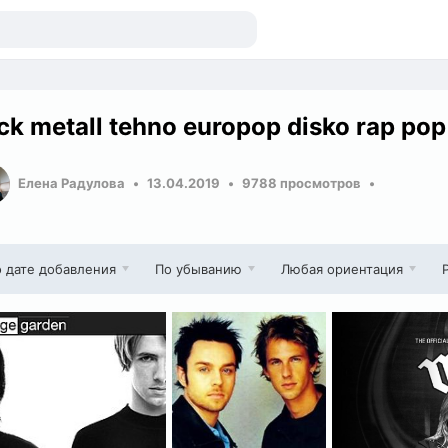
ck metall tehno europop disko rap pop
Елена Радулова
13.04.2019
9788 просмотров
 дате добавления
По убыванию
Любая ориентация