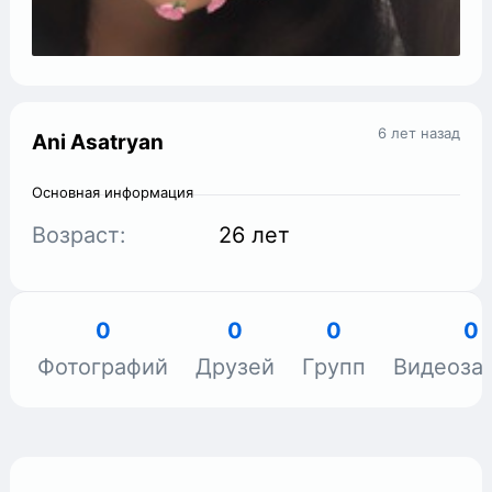
6 лет назад
Ani Asatryan
Основная информация
Возраст:
26 лет
0
0
0
0
Фотографий
Друзей
Групп
Видеоза