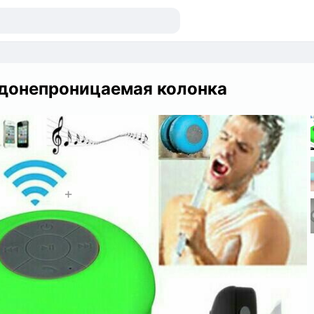
донепроницаемая колонка
+