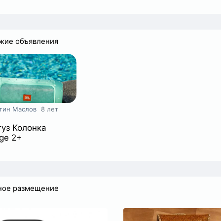
+
жие объявления
тин Маслов
8 лет
уз Колонка
ge 2+
ное размещение