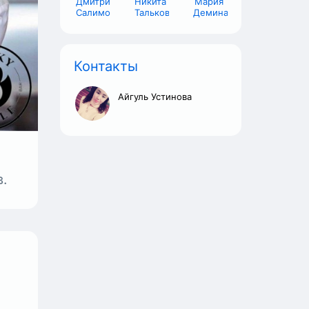
Дмитрий
Никита
Мария
Салимов
Тальков
Демина
Контакты
Айгуль Устинова
ю;
й
.
в