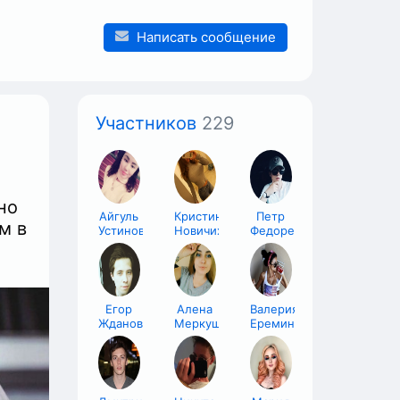
Написать сообщение
Участников
229
но
Айгуль
Кристина
Петр
м в
Устинова
Новичихина
Федоренко
Егор
Алена
Валерия
Жданов
Меркушева
Еремина
ы