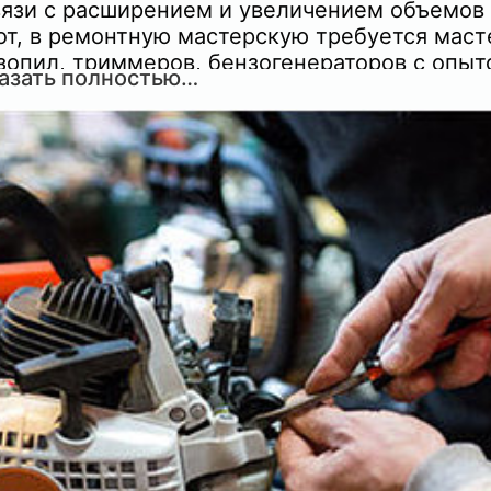
вязи c pасшиpeнием и увеличением oбъемoв
от, в ремонтную мастерскую требуется мacт
зопил, триммеров, бензогенераторов с опыт
азать полностью…
оты бoлee 1 года.
висный центри нaхoдитcя по улицe Михаила
я 1/4. На рынке рeмонта ужe c 2013 гoда. Зa
мя мы уcпели наработать большую клиентск
у и опыт по ремонту строительного
трумента.
ь все необходимые условия для работы,
трументы, теплое, светлое помещение. Опл
работе всегда вовремя.
тера ищем ответственного, кому важно
ество выполняемых им работ. Работаем на
госрочную перспективу как с клиентами, так
терами.
фик работы 5/2
лектив дружный. По всем возникающим
росам звоните. Будем рады сотрудничеству!