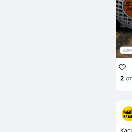
Тел
Stro
Айгу
2
от
Кас