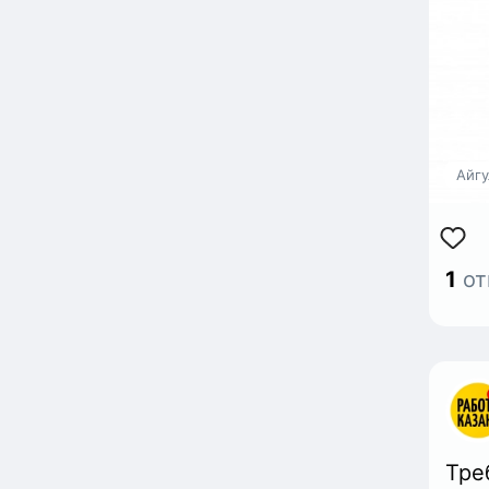
Айгу
1
от
Тре