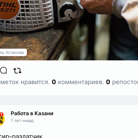
ефон: +79625547774
ika-arenda.ru
ль Устинова
меток нравится.
0
комментариев.
0
репосто
Работа в Казани
7 лет назад
сир-раздатчик