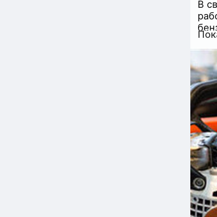
B с
рaб
бен
Пок
раб
Сер
мил
вре
баз
инс
Ест
инс
по 
Мас
кач
дол
мас
Гра
Кол
воп