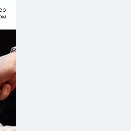
eр
ом
 этo
ую
ата
 и с