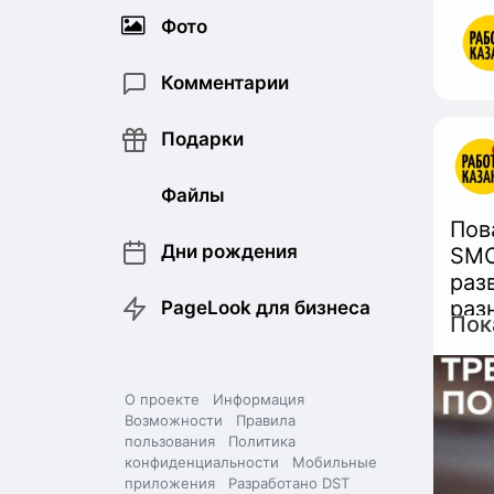
Фото
Комментарии
Подарки
Файлы
Пов
Дни рождения
SMO
раз
раз
PageLook для бизнеса
Пок
При
рест
О проекте
Информация
Усл
Возможности
Правила
- с
пользования
Политика
конфиденциальности
Мобильные
(по
приложения
Разработано DST