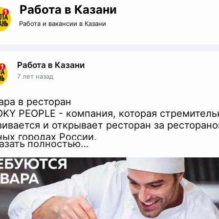
Работа в Казани
Работа и вакансии в Казани
Работа в Казани
7 лет назад
ара в ресторан
KY PEOPLE - компания, которая стремитель
вивается и открывает ресторан за ресторано
ных городах России.
азать полностью…
мем в нашу команду Поваров в наш новый
оран в г. Казань.
овия:
табильная и своевременная выплата зарплат
часовая оплата);