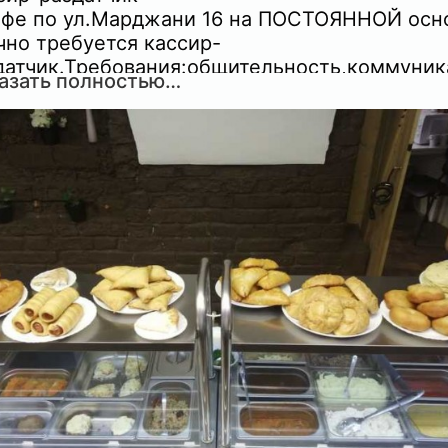
афе по ул.Марджани 16 на ПОСТОЯННОЙ осн
чно требуется кассир-
датчик.Требования:общительность,коммуник
азать полностью…
ость,трудолюбие,ответственность,знание
арского языка.Режим работы:с 8:00 до
00ч,2/2.Спец.одежда предоставляется,питан
 в день бесплатно.З.п ДОСТОЙНАЯ.По всем
росам звонить по тел:89196281525