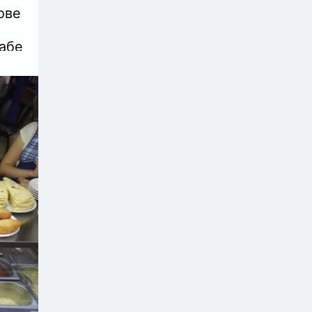
ове
абе
ие