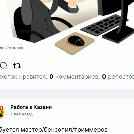
ль Устинова
меток нравится.
0
комментариев.
0
репостов
Работа в Казани
7 лет назад
буется мастер/бензопил/триммеров