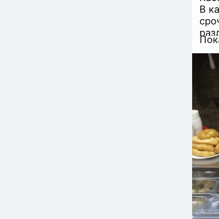
В к
сро
раз
Пок
льн
тат
20:
раз
воп