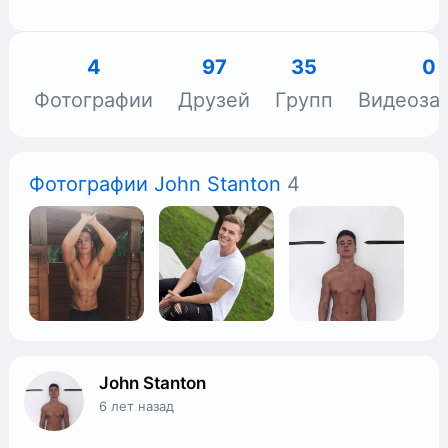
4
97
35
0
Фотографии
Друзей
Групп
Видеоза
Фотографии John Stanton
4
John Stanton
6 лет назад