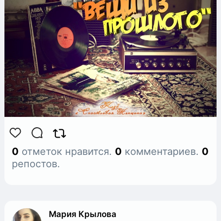
Затем, путём голосования,
определим самую лучшую картинку!
Набор картинок до стопа.
0
отметок нравится.
0
комментариев.
0
репостов.
Мария Крылова