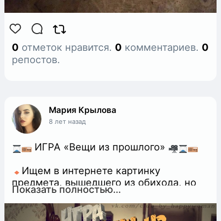
0
отметок нравится.
0
комментариев.
0
репостов.
Мария Крылова
8 лет назад
ИГРА «Вещи из прошлого»
Ищем в интернете картинку
предмета, вышедшего из обихода, но
Показать полностью…
ранее имевшего популярность, и
крепим её в комментарии.
НЕ повторяемся.