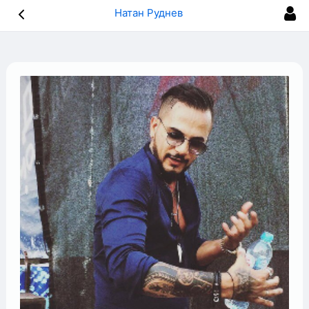
Натан Руднев