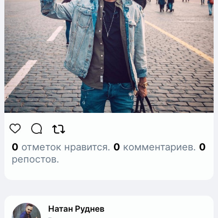
0
отметок нравится.
0
комментариев.
0
репостов.
Натан Руднев