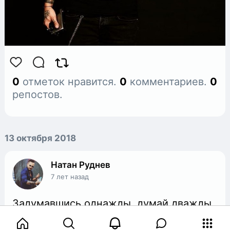
0
отметок нравится.
0
комментариев.
0
репостов.
13 октября 2018
Натан Руднев
7 лет назад
Задумавшись однажды, думай дважды
наперёд✌️