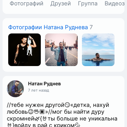
Фотографий
Друзей
Группа
Видеоз
Фотографии Натана Руднева
7
Натан Руднев
7 лет назад
//тебе нужен другой😏«детка, нахуй
любовь😉🖖🏿»//мог бы найти дуру
скромней🌿{🤘ты больше не уникальна
🤘}войду в рай с криком💦