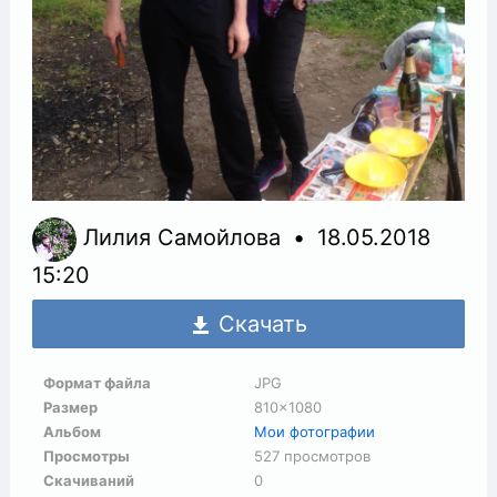
Лилия Самойлова
18.05.2018
15:20
Скачать
Формат файла
JPG
Размер
810×1080
Альбом
Мои фотографии
Просмотры
527 просмотров
Скачиваний
0