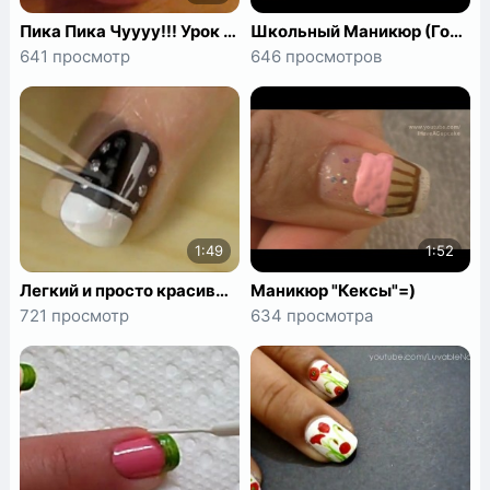
Пика Пика Чуууу!!! Урок по маникюру
Школьный Маникюр (Готический Стиль)
641 просмотр
646 просмотров
1:49
1:52
Легкий и просто красивый маникюр в домашних условиях
Маникюр "Кексы"=)
721 просмотр
634 просмотра