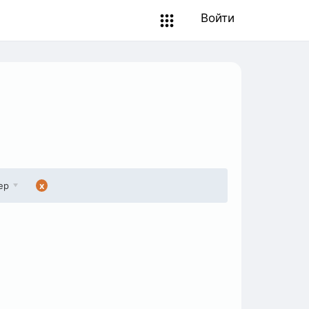
Войти
ер
x