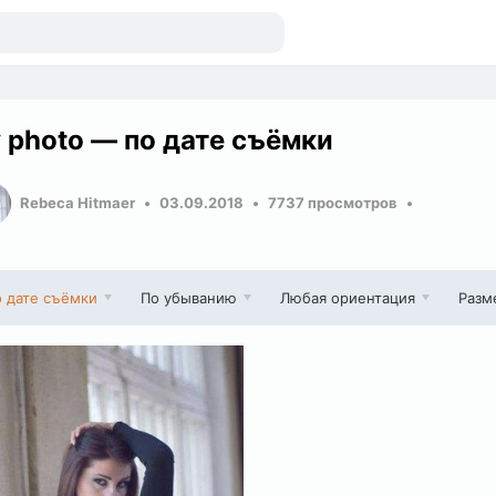
 photo — по дате съёмки
Rebeca Hitmaer
03.09.2018
7737 просмотров
 дате съёмки
По убыванию
Любая ориентация
Разм