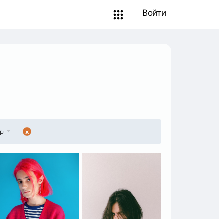
Войти
ер
x