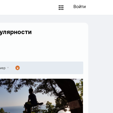
Войти
пулярности
мер
x