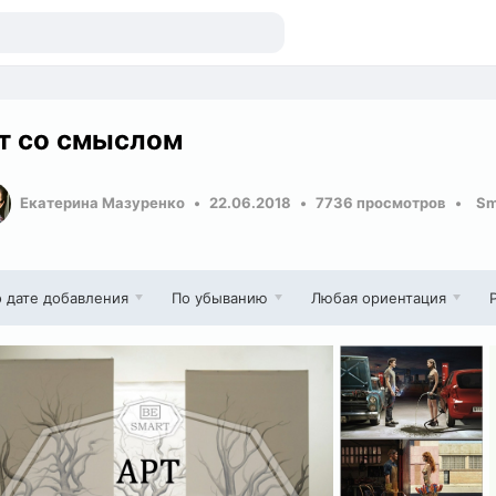
т со смыслом
Екатерина Мазуренко
22.06.2018
7736 просмотров
Sm
 дате добавления
По убыванию
Любая ориентация