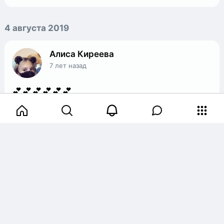
4 августа 2019
Алиса Киреева
7 лет назад
💕💕💕💕💕💕