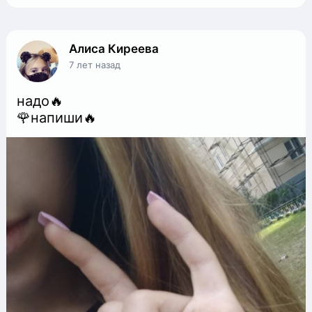
Алиса Киреева
7 лет назад
надо🔥
🌹напиши🔥