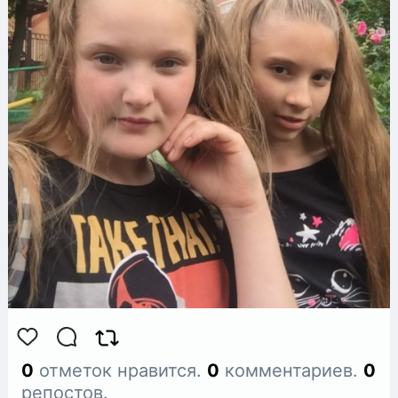
0
отметок нравится.
0
комментариев.
0
репостов.