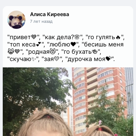
Алиса Киреева
7 лет назад
"привет💙", "как дела?🌸", "го гулять🔥",
"топ кеса💕", "люблю❤", "бесишь меня
😹💙", "родная😻", "го бухать🍻",
"скучаю✨", "зая💛", "дурочка моя💝".