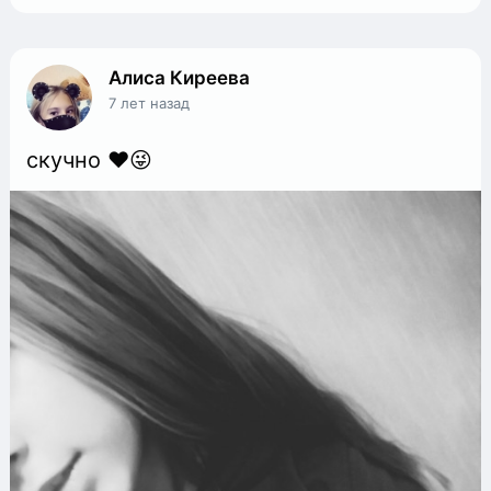
Алиса Киреева
7 лет назад
скучно ❤😜