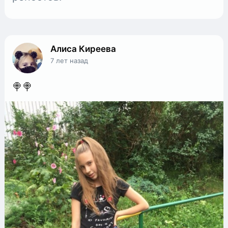
Алиса Киреева
7 лет назад
🍭🍭