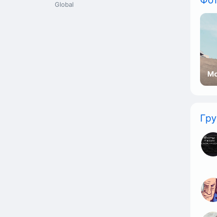
Фо
Global
Мо
Гр