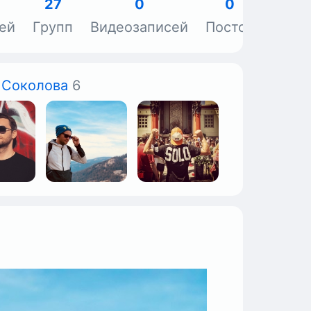
27
0
0
ей
Групп
Видеозаписей
Постов
Объя
 Соколова
6