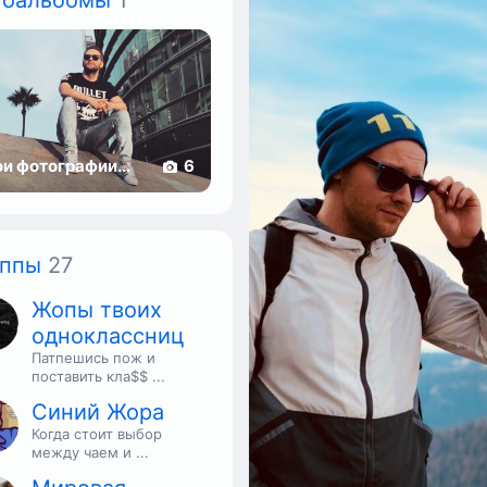
тоальбомы
1
и фотографии...
6
уппы
27
Жопы твоих
одноклассниц
Патпешись пож и
поставить кла$$ ...
Синий Жора
Когда стоит выбор
между чаем и ...