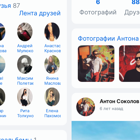
6
88
зья
87
Фотографий
Друз
Лента друзей
Фотографии Антона
на
Андрей
Анастасия
ова
Мулюков
Краснова
el
Максим
Янина
ie
Полетаев
Маслова
Антон Соколов
6 лет назад
ар
Рита
Елена
нин
Толкунова
Пахомова