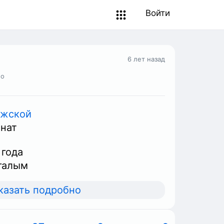
Войти
6 лет назад
но
жской
нат
 года
галым
казать подробно