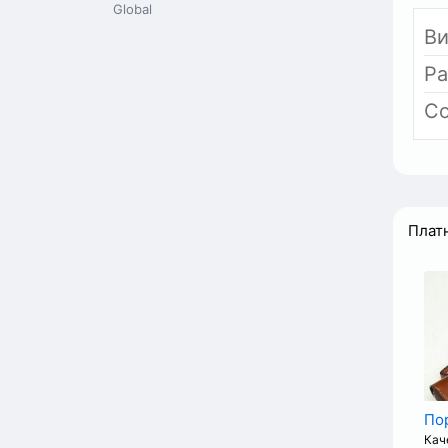
Global
Ви
Р
Со
Плат
Пор
Кач