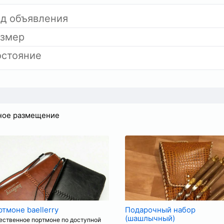
д объявления
азмер
стояние
ное размещение
тмоне baellerry
Подарочный набор
(шашлычный)
ественное портмоне по доступной