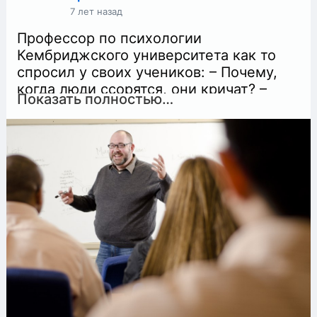
7 лет назад
Профессор по психологии
Кембриджского университета как то
спросил у своих учеников: – Почему,
когда люди ссорятся, они кричат? –
Показать полностью…
Потому, что теряют спокойствие,-
сказал один. – Но зачем же кричать,
если другой человек находиться с
тобой рядом?- спросил профессор. –
Нельзя с ним говорить тихо? Зачем
кричать, если ты рассержен? Ученики
предлагали свои ответы, но ни один из
них не устроил профессора. В конце
концов он объяснил почему это
происходит: – Когда люди недовольны
друг другом и ссорятся, их сердца
отдаляются. Для того чтобы покрыть
это расстояние и услышать друг друга,