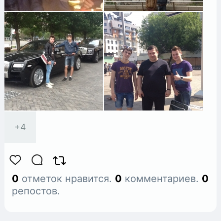
больше увеличивает расстояние
между вами. Потому что может прийти
день, когда расстояние станет так
велико, что вы не найдете обратного
пути.
+
4
0
отметок нравится.
0
комментариев.
0
репостов.