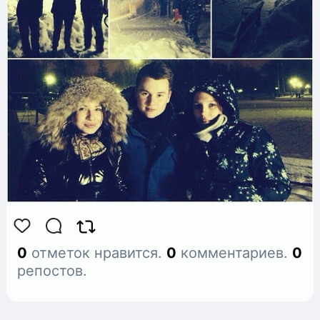
0
отметок нравится.
0
комментариев.
0
репостов.