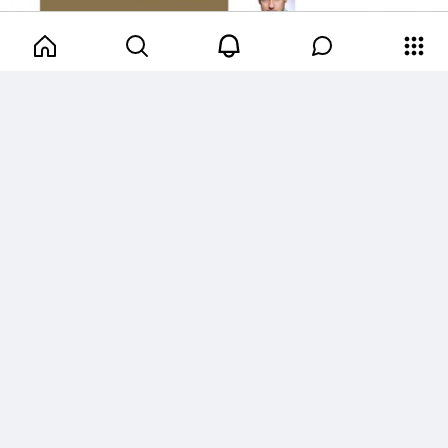
других отраслях. Рассматриваются
ведущие мировые и российские
блокчейн-стартапы.
Ждем Вас в Литературном кафе, 2-й
этаж!
Вход свободный!
Тамара Фуныгина
0
отметок нравится.
0
комментариев.
0
репостов.
Блокчейн
7 лет назад