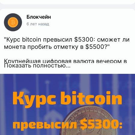
Блокчейн
6 лет назад
"Курс bitcoin превысил $5300: сможет ли
монета пробить отметку в $5500?"
Крупнейшая цифровая валюта вечером в
Показать полностью…
среду, 10 апреля, смогла преодолеть
новый психологический рубеж и
подорожала до $5302.
Сейчас биткоин продолжает торговаться
в зеленой зоне, а его капитализация
превысила $93,516 млрд. За последние
несколько часов курс BTC вырос почти
на 2%. Теперь перед монетой стоит
задача не только пробить отметку в