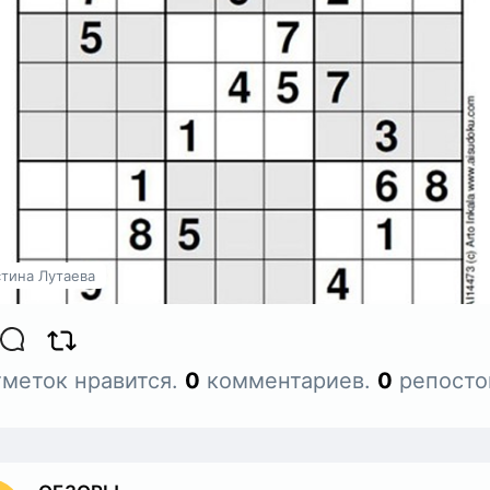
иантов судоку по шкале сложности обозначи
 «1», а наиболее сложные из популярных
нить на «5», то предложенный математиком
иант тянет на «11».
-нибудь решил?
тина Лутаева
меток нравится.
0
комментариев.
0
репосто