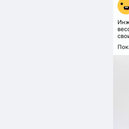
Инж
вес
сво
Пок
Аме
«ша
пер
пол
эле
бол
стр
тяж
уча
R&D
«Ки