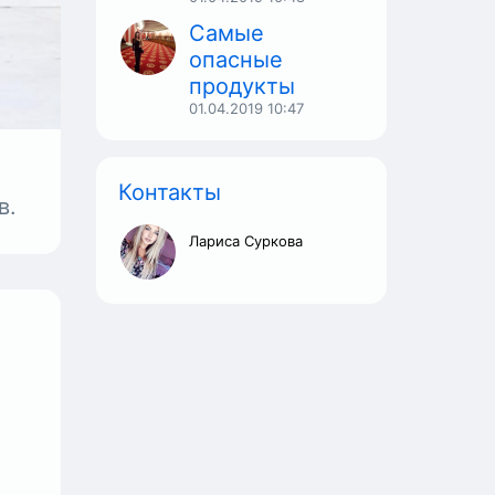
Самые
опасные
кого
продукты
ься
01.04.2019
10:47
» из
цию.
Контакты
в.
Лариса Суркова
тре
ляют
тью