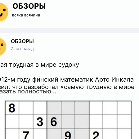
ОБЗОРЫ
всяка всячина
ОБЗОРЫ
7 лет назад
ая трудная в мире судоку
012-м году финский математик Арто Инкала
вил, что разработал «самую трудную в мире
азать полностью…
оку».
она...
 сообщает британская газета «The Telegraph»
и самые простые из распространённых