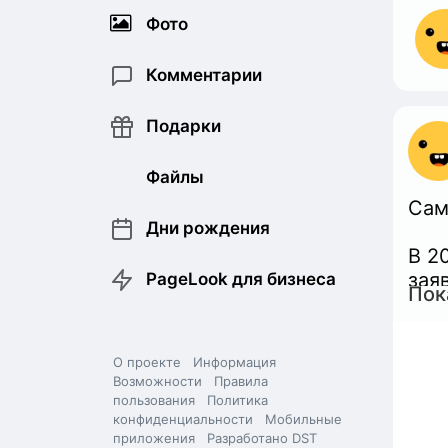
Фото
Комментарии
Подарки
Файлы
Сам
Дни рождения
В 2
зая
PageLook для бизнеса
Пок
суд
Вот 
О проекте
Информация
Возможности
Правила
Как
пользования
Политика
конфиденциальности
Мобильные
есл
приложения
Разработано DST