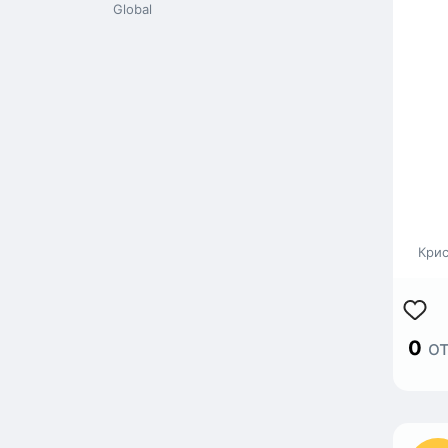
вар
Global
как
оце
вар
Кто
Крис
0
от