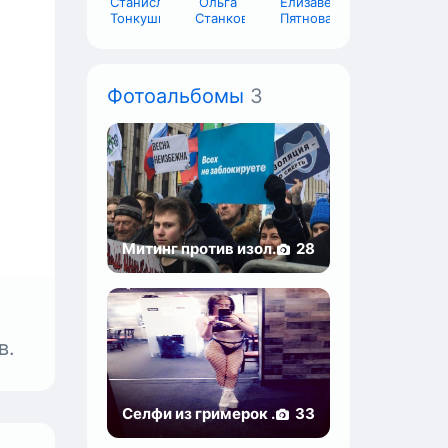
ть,
Станислав
Ольга
Елизавета
Тонкушин
Станкова
Пятнова
Фотоальбомы
3
Митинг против изол...
28
в.
Селфи из гримерок ...
33