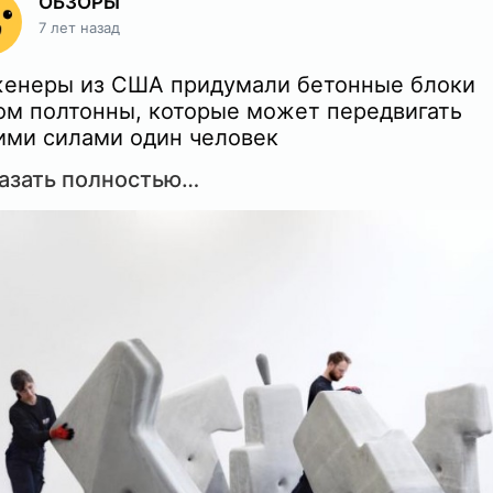
ОБЗОРЫ
7 лет назад
енеры из США придумали бетонные блоки
ом полтонны, которые может передвигать
ими силами один человек
азать полностью…
риканская лаборатория Matter Design выпус
гающие» бетонные блоки, которые может
едвигать своими силами один человек. Набо
учивший название Walking Assembly, состоит
ментов весом от 420 до 700 кг; вес самого
ьшого – 1770 кг. Для работы с этими блоками
оителям не нужны ни подъемный кран, ни
елая спецтехника. В разработке принимала
стие исследовательская компания CEMEX Glo
.
рпич сделан для одной руки, бетонный