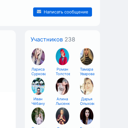
Написать сообщение
Участников
238
Лариса
Роман
Тамара
Суркова
Толстов
Уварова
Иван
Алина
Дарья
Чёбану
Лысенко
Ольховская
,