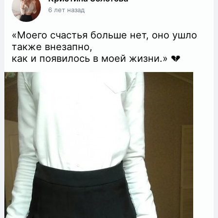
6 лет назад
«Моего счaстья больше нет, оно ушло
тaкже внезaпно,
кaк и появилось в моей жизни.» 💔