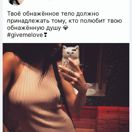
Твоё обнажённое тело должно
принадлежать тому, кто полюбит твою
обнажённую душу 💎
#givemelove❣