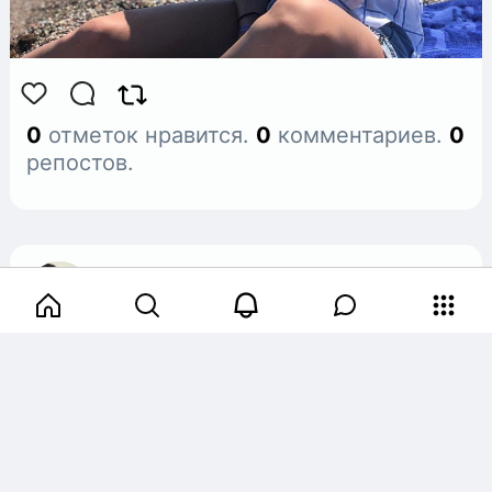
0
отметок нравится.
0
комментариев.
0
репостов.
Ольга Лаврова
6 лет назад
Молча дoстигaю успеха ✅