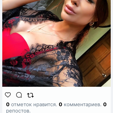
0
отметок нравится.
0
комментариев.
0
репостов.