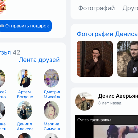
Фотографий
Друг
Отправить подарок
Фотографии Дениса
зья
42
Лента друзей
сей
Артем
Дмитрий
Денис Аверья
ёнов
Богданов
Михайлов
8 лет назад
ина
Даниил
Марина
ленко
Алексеев
Симченко