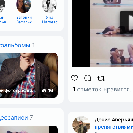
лан
Евгения
Яна
льев
Василькова
Нагуевская
тоальбомы
1
1
отметок нравится
и фотографии...
16
деозаписи
7
Денис Аверья
препятствиями