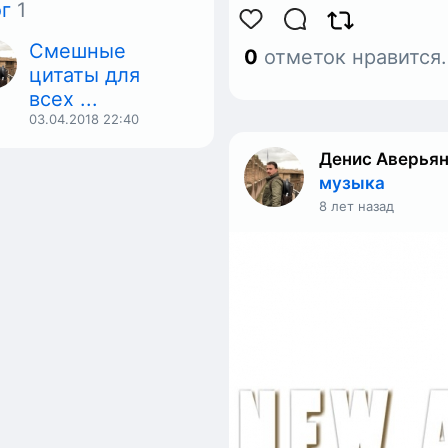
г
1
Смешные
0
отметок нравится
цитаты для
всех ...
03.04.2018
22:40
Денис Аверья
музыка
8 лет назад