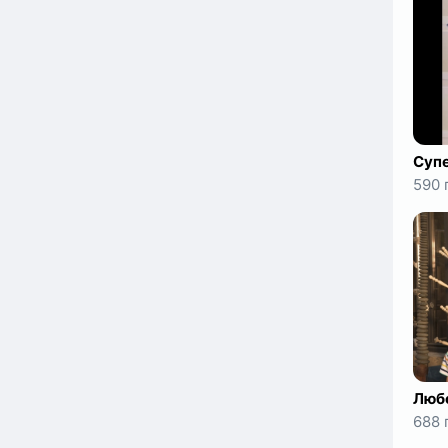
Супе
590 
688 