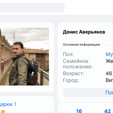
Денис Аверьянов
Основная информация
Пол:
Му
Семейное
Же
положение:
Возраст:
46
Город:
Ви
По
дарки
1
16
42