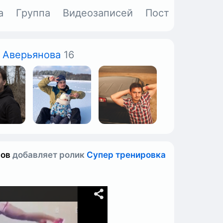
а
Группа
Видеозаписей
Пост
Объявл
 Аверьянова
16
нов
добавляет ролик
Супер тренировка