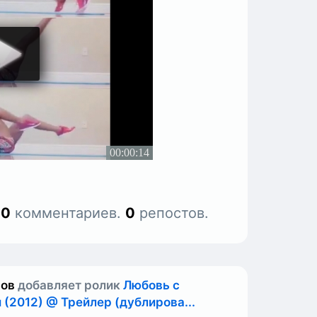
.
0
комментариев.
0
репостов.
нов
добавляет ролик
Любовь с
 (2012) @ Трейлер (дублирова...