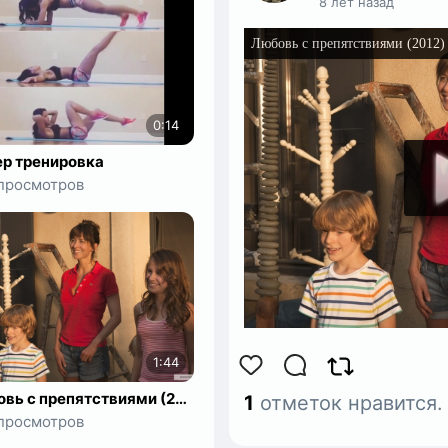
8 лет назад
0:14
р тренировка
просмотров
1:44
Любовь с препятствиями (2012) @ Трейлер (дублированный)
1
отметок нравится
просмотров