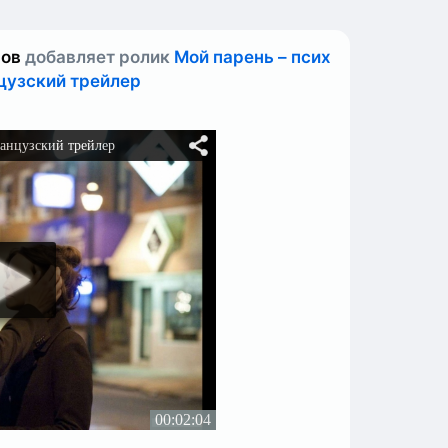
нов
добавляет ролик
Мой парень – псих
цузский трейлер