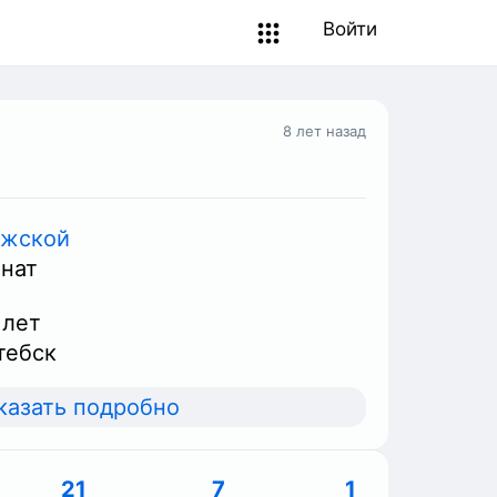
Войти
8 лет назад
жской
нат
 лет
тебск
казать подробно
21
7
1
0