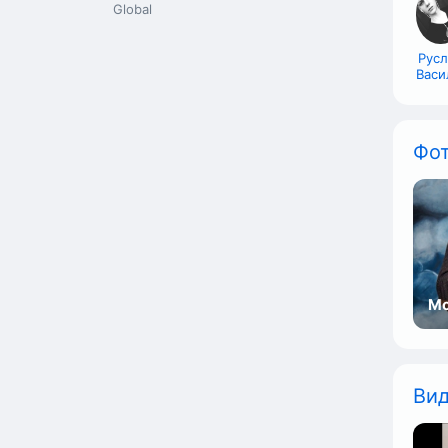
Global
Рус
Васи
Фо
Мо
Ви