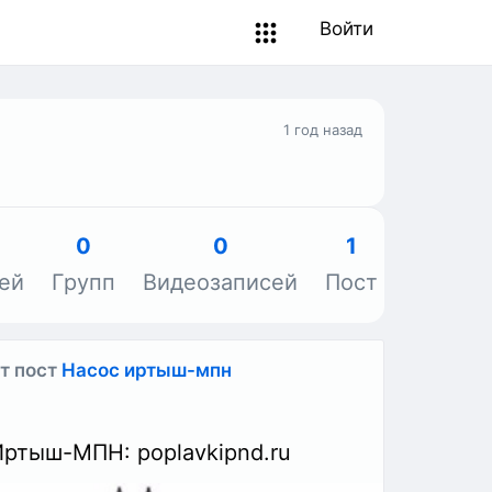
Войти
1 год назад
0
0
1
0
ей
Групп
Видеозаписей
Пост
Объявл
т пост
Насос иртыш-мпн
Иртыш-МПН: poplavkipnd.ru