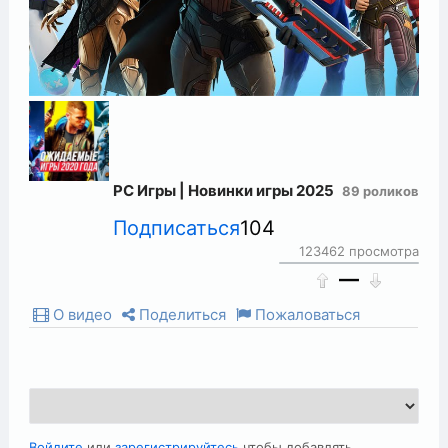
PC Игры | Новинки игры 2025
89 роликов
Подписаться
104
123462 просмотра
—
О видео
Поделиться
Пожаловаться
Войдите
или
зарегистрируйтесь
чтобы добавлять