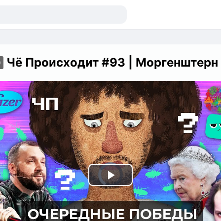
Чё Происходит #93 | Моргенштерн не вернётся, Хованский сядет, в Таджикистане беспоря
D
Play
Video