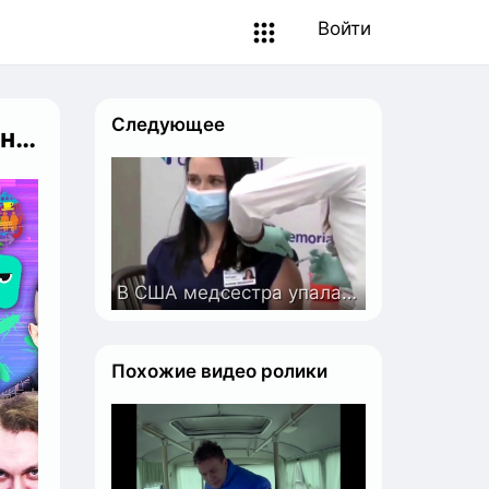
Войти
Следующее
дки
В США медсестра упала в обморок после введения вакцины от COVID-19.
Похожие видео ролики