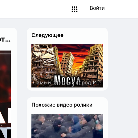
Войти
Следующее
ОГ!
Самый опасный город Ирака / Бывшая Столица Запрещённой Группировки / Ирак / Как Люди Живут
Похожие видео ролики