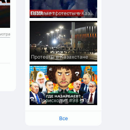
Газовые протесты в Казахстане переросли в столкновения с полицией | Новости Би-би-си
мотра
Протесты в Казахстане не утихают
Чё Происходит #98 | Протесты в Казахстане, Лукашенко беспокоится за Минск, Face уехал из России
Все