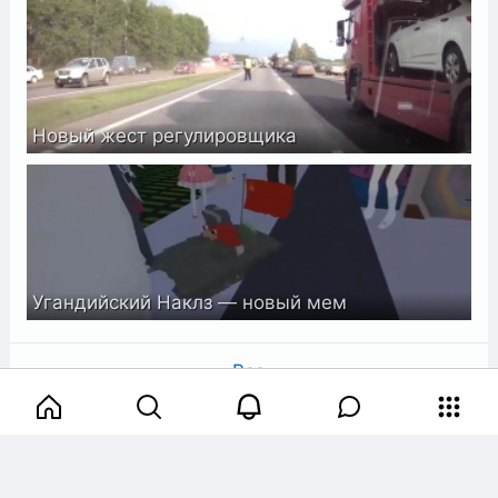
Новый жест регулировщика
Угандийский Наклз — новый мем
Все