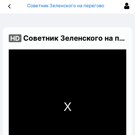
Советник Зеленского на переговорах требует вывод войск из Украины, Путин назвал Запад «империей лжи»
Советник Зеленского на переговорах требует вывод войск из Украины, Путин назвал Запад «империей лжи»
HD