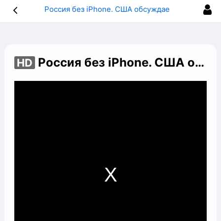
Россия без iPhone. США обсуждает запрет на поставку смартфонов в случае агрессии в отношении Украины
Россия без iPhone. США обсуждает запрет на поставку смартфонов в случае агрессии в отношении Украины
HD