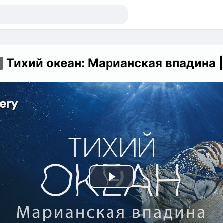
Тихий океан: Марианская впадина | На дне океана | Discover
D
Play
Video