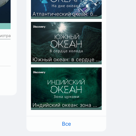
Атлантический океан: бездна землетрясений | На дне океана | Discovery
мотра
Южный океан: в сердце холода | На дне океана | Discovery
Индийский океан: зона цунами | На дне океана | Discovery
Все