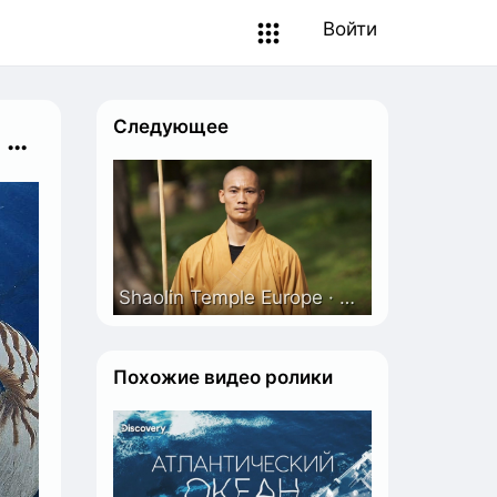
Войти
Следующее
y
Shaolin Temple Europe · The Middle Way ?????????????????? - Documentary
Похожие видео ролики