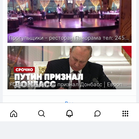
Прогульщики - ресторан Панорама тел: 2452192
⚡️СРОЧНО | Путин признал Донбасс | Европа обещает новые санкции | Спецэфир
Все