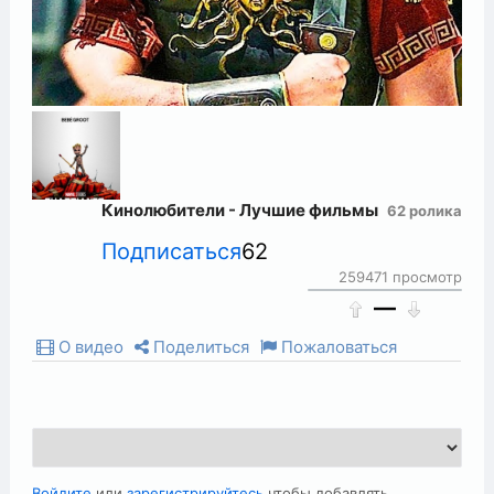
Кинолюбители - Лучшие фильмы
62 ролика
Подписаться
62
259471 просмотр
—
О видео
Поделиться
Пожаловаться
Войдите
или
зарегистрируйтесь
чтобы добавлять