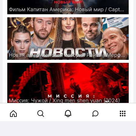
Фильм Капитан Америка: Новый мир / Captain America: Brave New World
Новая американская история Райана Мерфи, Перенос фильма с ДиКаприо
Миссия: Чужой / Xing men shen yuan (2024)