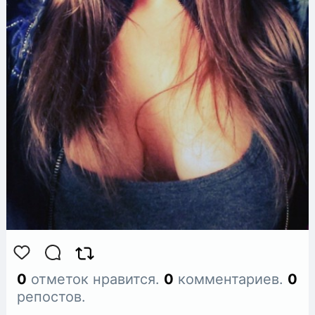
0
отметок нравится.
0
комментариев.
0
репостов.