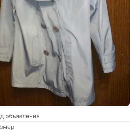
д объявления
азмер