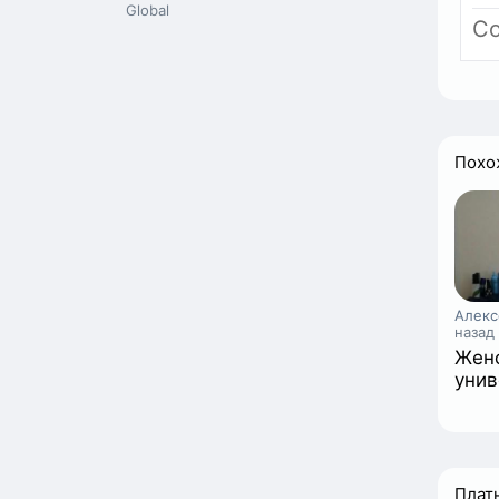
Global
Со
Похо
Алекс
назад
Женс
унив
Плат