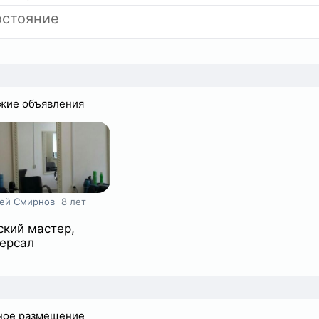
стояние
жие объявления
ей Смирнов
8 лет
кий мастер,
ерсал
ное размещение