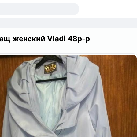
ащ женский Vladi 48р-р