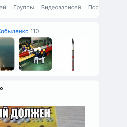
ей
Группы
Видеозаписей
Постов
Объ
Кобыленко
110
ко