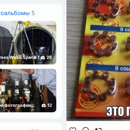
тоальбомы
5
mes Webb Space T...
26
и фотографии...
12