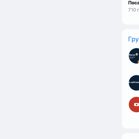
710 
Гр