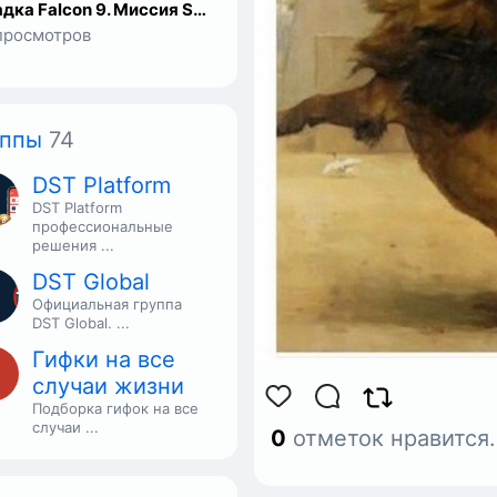
Посадка Falcon 9. Миссия SES-10.
просмотров
уппы
74
DST Platform
DST Platform
профессиональные
решения ...
DST Global
Официальная группа
DST Global. ...
Гифки на все
случаи жизни
Подборка гифок на все
случаи ...
0
отметок нравится