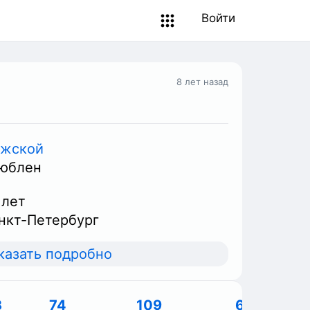
Войти
8 лет назад
жской
юблен
 лет
нкт-Петербург
казать подробно
3
74
109
6