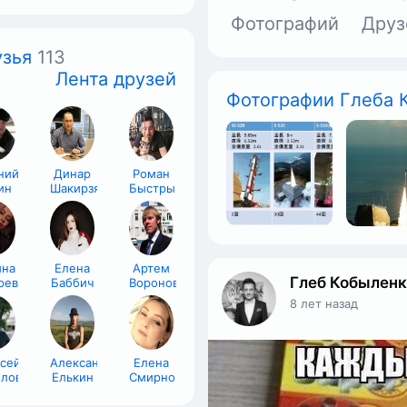
Фотографий
Друз
зья
113
Лента друзей
Фотографии Глеба 
ний
Динар
Роман
ин
Шакирзянов
Быстрыкин
ина
Елена
Артем
Глеб Кобылен
рева
Баббич
Воронов
8 лет назад
сей
Александр
Елена
лов
Елькин
Смирнова