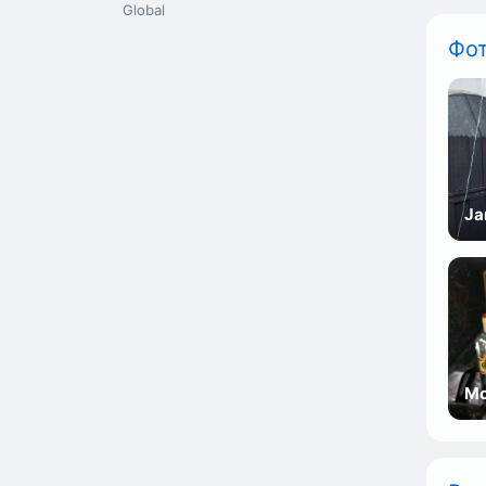
Global
Фо
Ja
Мо