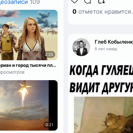
деозаписи
109
0
отметок нравится
Глеб Кобылен
8 лет назад
2:25
Валериан и город тысячи планет – Мировая премьера трейлера
просмотров
0:21