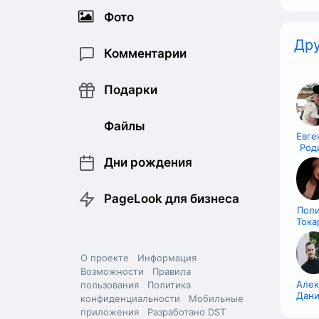
Фото
Дру
Комментарии
Подарки
Файлы
Евге
Род
Дни рождения
PageLook для бизнеса
Пол
Тока
О проекте
Информация
Возможности
Правила
Алек
пользования
Политика
Дани
конфиденциальности
Мобильные
приложения
Разработано DST