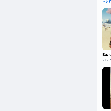
Ви
717 