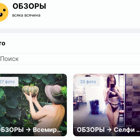
ОБЗОРЫ
всяка всячина
то
Поиск
27 фото
33 фото
ОБЗОРЫ → Всемирный день голого садовника
ОБЗОРЫ → Селфи из гримерок с