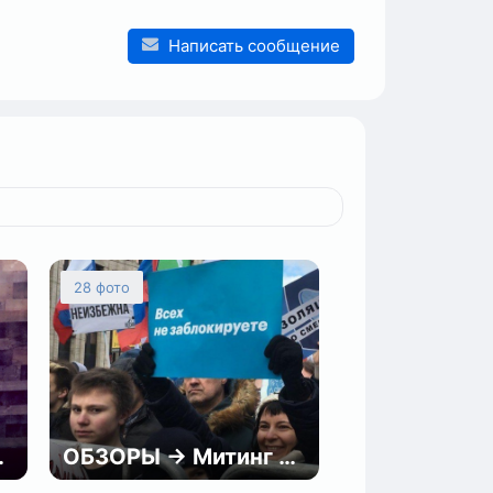
Написать сообщение
28 фото
триптизерш
ОБЗОРЫ → Митинг против изоляции рунета