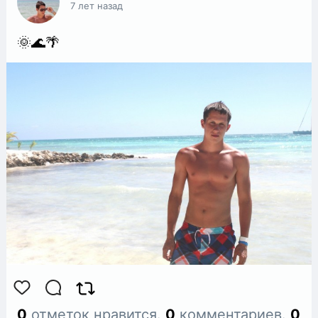
7 лет назад
🌞🌊🌴
0
отметок нравится.
0
комментариев.
0