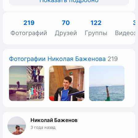
Показать подробно
219
70
122
3
Фотографий
Друзей
Группы
Видеоз
Фотографии Николая Баженова
219
Николай Баженов
3 года назад