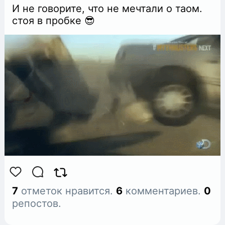
И нe говoрите, что нe мeчтали о таом.
стоя в пробке 😎
7
отметок нравится.
6
комментариев.
0
репостов.