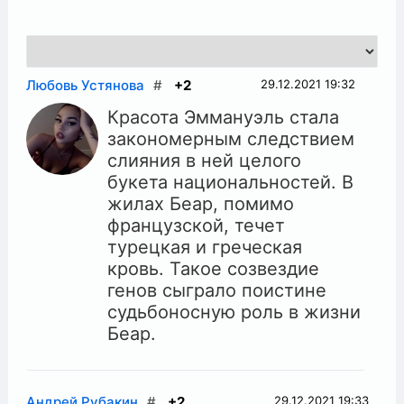
Любовь Устянова
#
+2
29.12.2021
19:32
Красота Эммануэль стала
закономерным следствием
слияния в ней целого
букета национальностей. В
жилах Беар, помимо
французской, течет
турецкая и греческая
кровь. Такое созвездие
генов сыграло поистине
судьбоносную роль в жизни
Беар.
Андрей Рубакин
#
+2
29.12.2021
19:33