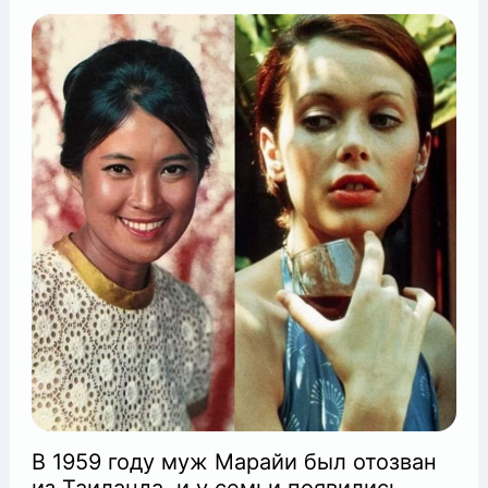
В 1959 году муж Марайи был отозван
из Таиланда, и у семьи появились