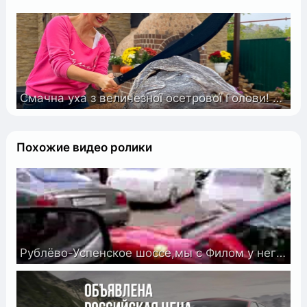
Смачна уха з величезної осетрової Голови! Корисна рибна страва.
Похожие видео ролики
Рублёво-Успенское шоссе,мы с Филом у него на даче