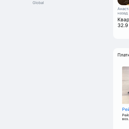
Global
Анаст
назад
Квар
32.9
Плат
Ре
Рей
воз.