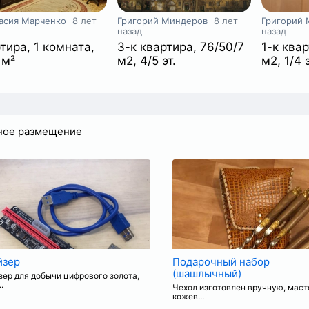
асия Марченко
8 лет
Григорий Миндеров
8 лет
Григорий
назад
назад
тира, 1 комната,
3-к квартира, 76/50/7
1-к квар
+
 м²
м2, 4/5 эт.
м2, 1/4 э
ное размещение
йзер
Подарочный набор
(шашлычный)
зер для добычи цифрового золота,
..
Чехол изготовлен вручную, мас
кожев...