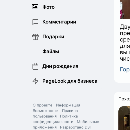
Фото
Комментарии
Дву
пре
Подарки
сре
для
Файлы
вы 
чис
Дни рождения
Гор
PageLook для бизнеса
Похо
О проекте
Информация
Возможности
Правила
пользования
Политика
конфиденциальности
Мобильные
приложения
Разработано DST