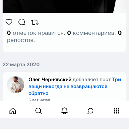
0
отметок нравится.
0
комментариев.
0
репостов.
22 марта 2020
Олег Чернявский
добавляет пост
Три
вещи никогда не возвращаются
обратно
6 лет назад
Время, слово, возможность. Три вещи
не следует терять: Спокойствие,
надежду, честь. Три вещи в жизни