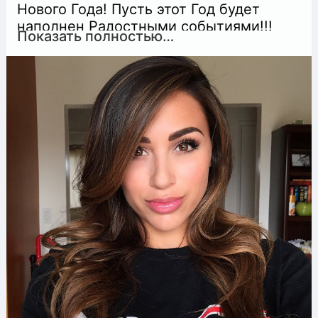
Нового Года! Пусть этот Год будет
наполнен Радостными событиями!!!
Показать полностью…
Пусть Вас окружают настоящие,
добрые и верные Люди!!! Пусть Любовь
согревает ваши сердца!!! Пусть Мечты
обязательно Исполнятся! Здоровья
крепкого Вам и Вашим близким!!!
Бодрости Духа!!! Успехов во всех
начинаниях!!! Очень Благодарна 2016
году за то, что подарил мне знакомство
с прекрасными людьми!!! Сделал
мудрее и сильнее!!!! Пусть Новый Год
станет по-настоящему Счастливым для
Вас, мои Друзья!!!! Берегите Друг
Друга!!! Любви и Терпения!!!🙏💝🎄😘😘
😘🎉🎉🎉 @