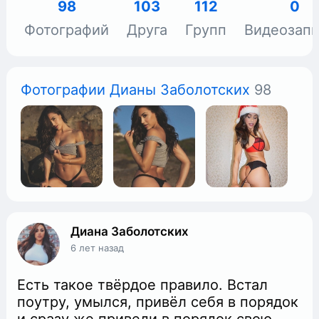
98
103
112
0
Фотографий
Друга
Групп
Видеозап
Фотографии Дианы Заболотских
98
Диана Заболотских
6 лет назад
Есть такое твёрдое правило. Встал
поутру, умылся, привёл себя в порядок
и сразу же приведи в порядок свою