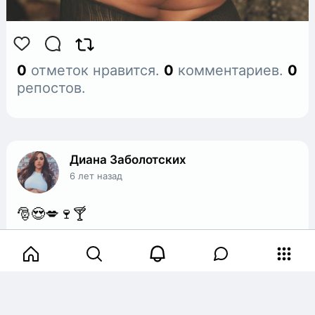
0
отметок нравится.
0
комментариев.
0
репостов.
Диана Заболотских
6 лет назад
🎅😍💋🍷🍸